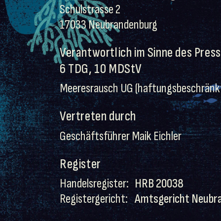
Schulstrasse 2
17033 Neubrandenburg
Verantwortlich im Sinne des Pres
6 TDG, 10 MDStV
Meeresrausch UG (haftungsbeschränk
Vertreten durch
Geschäftsführer Maik Eichler
Register
Handelsregister:
HRB 20038
Registergericht:
Amtsgericht Neubr