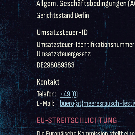
Allgem. Geschäftsbedingungen (A
Gerichtsstand Berlin
Umsatzsteuer-ID
Umsatzsteuer-Identifikationsnummer
Umsatzsteuergesetz:
DE298089383
Kontakt
Telefon:
+49 (0)
E-Mail:
buero{at}meeresrausch-festi
EU-STREITSCHLICHTUNG
Die Europäische Kommission stellt eine