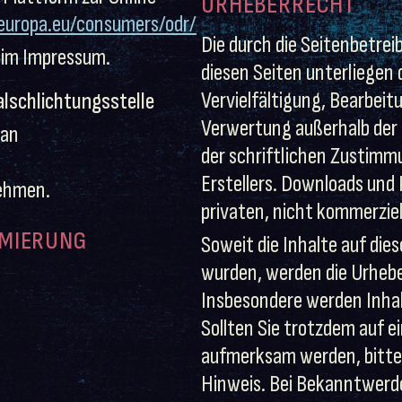
URHEBERRECHT
.europa.eu/consumers/odr/
Die durch die Seitenbetrei
 im Impressum.
diesen Seiten unterliegen
Vervielfältigung, Bearbeit
alschlichtungsstelle
Verwertung außerhalb der
 an
der schriftlichen Zustimm
Erstellers. Downloads und K
nehmen.
privaten, nicht kommerzie
MMIERUNG
Soweit die Inhalte auf dies
wurden, werden die Urhebe
Insbesondere werden Inhal
Sollten Sie trotzdem auf 
aufmerksam werden, bitte
Hinweis. Bei Bekanntwerd