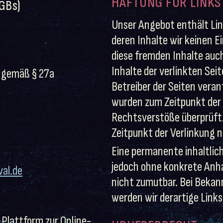
HAFTUNG FÜR LINKS
GBs)
Unser Angebot enthält Lin
deren Inhalte wir keinen E
diese fremden Inhalte auc
Inhalte der verlinkten Seit
 gemäß § 27a
Betreiber der Seiten veran
wurden zum Zeitpunkt der 
Rechtsverstöße überprüft
Zeitpunkt der Verlinkung n
Eine permanente inhaltlich
jedoch ohne konkrete Anh
val.de
nicht zumutbar. Bei Beka
werden wir derartige Link
 Plattform zur Online-